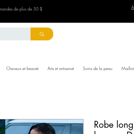
À
ommandes de plus de 50 $
Cheveux et beauté
Arts et artisanat
Soins de la peau
Maillot
Robe long