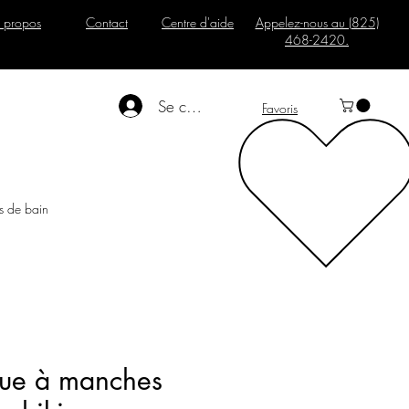
 propos
Contact
Centre d'aide
Appelez-nous au (825)
468-2420.
Se connecter
Favoris
s de bain
ue à manches