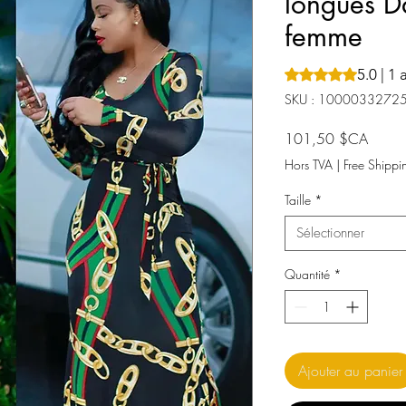
longues D
femme
5.0 | 1 
La note est de 5.0 
SKU : 1000033272
Prix
101,50 $CA
Hors TVA
|
Free Shippi
Taille
*
Sélectionner
Quantité
*
Ajouter au panier