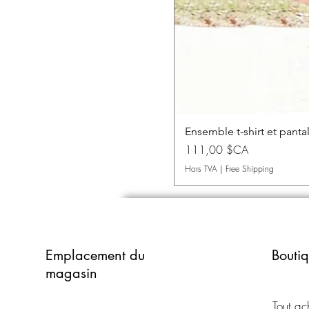
Ensemble t-shirt et pant
Prix
111,00 $CA
Hors TVA
|
Free Shipping
Emplacement du
Bouti
magasin
Tout ac