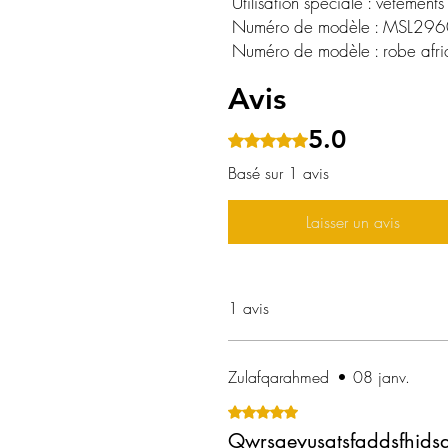
 Utilisation spéciale : vêtements
 Numéro de modèle : MSL29
 Numéro de modèle : robe afri
Avis
5.0
Noté 5 sur 5.
Basé sur 1 avis
Laisser un avis
1 avis
Zulafqarahmed
•
08 janv.
Noté 5 sur 5.
Qwrsgeyusgtsfgddsfhjds