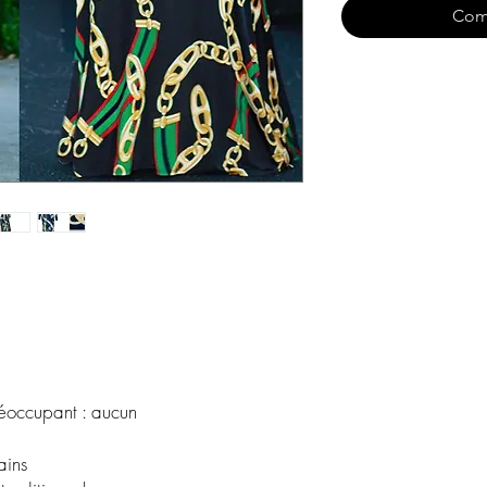
Com
réoccupant : aucun
ains