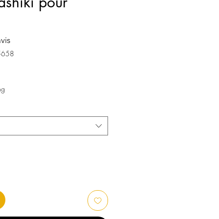
ashiki pour
avis
sur cinq étoiles selon 1 avis
5658
ng