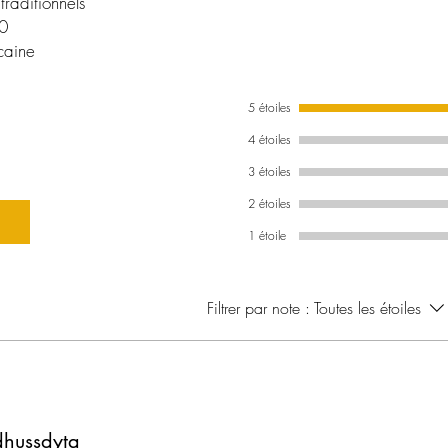
 traditionnels
60
caine
5 étoiles
4 étoiles
3 étoiles
2 étoiles
1 étoile
Filtrer par note :
Toutes les étoiles
dhussdyta