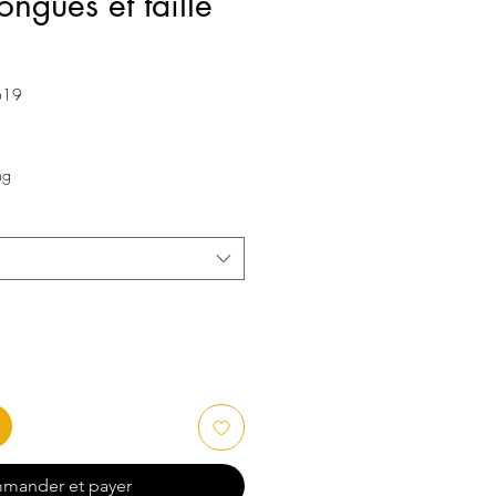
ngues et taille
619
ng
mander et payer