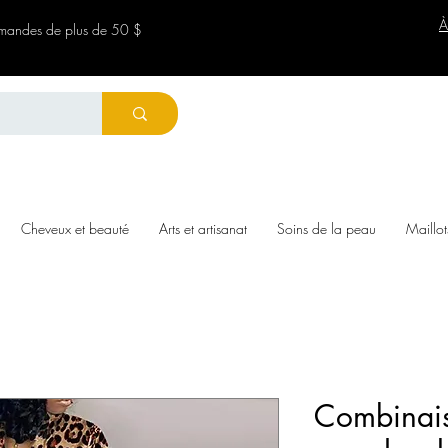
À
ommandes de plus de 50 $
Cheveux et beauté
Arts et artisanat
Soins de la peau
Maillot
Combinais