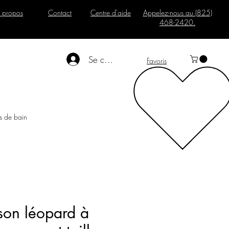
 propos
Contact
Centre d'aide
Appelez-nous au (825)
468-2420.
Se connecter
Favoris
s de bain
on léopard à