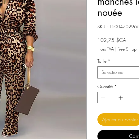
manches lo
nouée
SKU : 1600470296
Prix
102,75 $CA
Hors TVA
|
Free Shippi
Taille
*
Sélectionner
Quantité
*
Ajouter au panier
Com