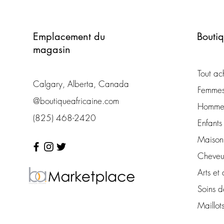
Emplacement du
Bouti
magasin
Tout ac
Calgary, Alberta, Canada
Femme
@boutiqueafricaine.com
Homme
(825) 468-2420
Enfants
Maison 
Cheveu
Arts et 
Soins d
Maillot