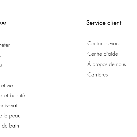
que
Service client
Contactez-nous
heter
Centre d'aide
s
À propos de nous
s
Carrières
et vie
x et beauté
artisanat
e la peau
s de bain