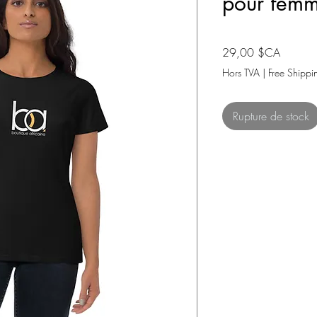
pour fem
Prix
29,00 $CA
Hors TVA
|
Free Shippi
Rupture de stock