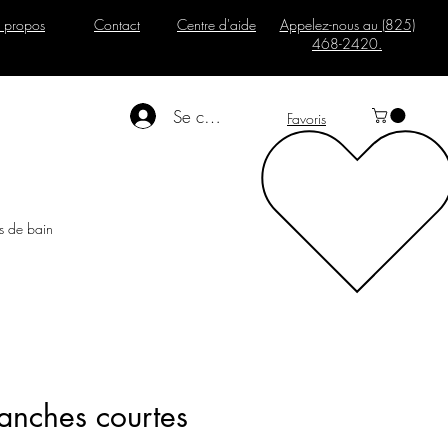
 propos
Contact
Centre d'aide
Appelez-nous au (825)
468-2420.
Se connecter
Favoris
s de bain
manches courtes