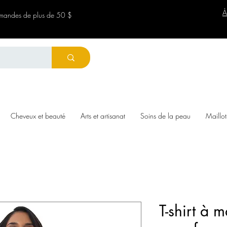
À
ommandes de plus de 50 $
Cheveux et beauté
Arts et artisanat
Soins de la peau
Maillot
T-shirt à 