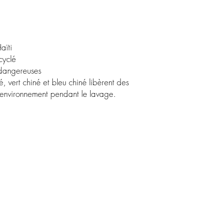
aïti
cyclé
 dangereuses
é, vert chiné et bleu chiné libèrent des 
l'environnement pendant le lavage.