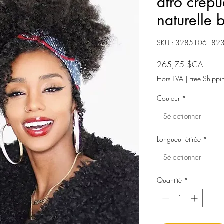
afro crép
naturelle
SKU : 3285106182
Prix
265,75 $CA
Hors TVA
|
Free Shippi
Couleur
*
Sélectionner
Longueur étirée
*
Sélectionner
Quantité
*