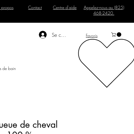
 propos
Contact
Centre d'aide
Appelez-nous au (825)
468-2420.
Se connecter
Favoris
s de bain
queue de cheval