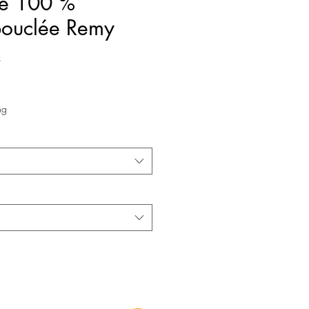
ue 100 %
 bouclée Remy
3
ng