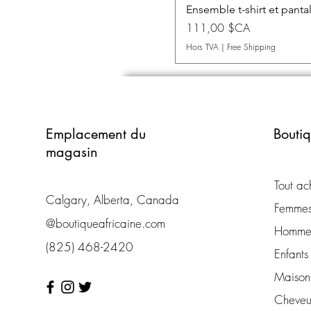
Ensemble t-shirt et pant
Prix
111,00 $CA
Hors TVA
|
Free Shipping
Emplacement du
Bouti
magasin
Tout ac
Calgary, Alberta, Canada
Femme
@boutiqueafricaine.com
Homme
(825) 468-2420
Enfants
Maison 
Cheveu