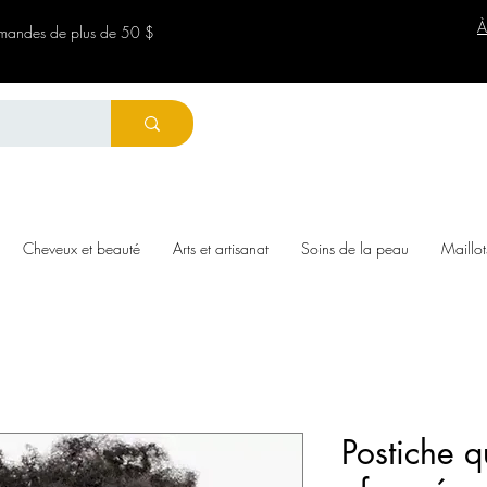
À
ommandes de plus de 50 $
Cheveux et beauté
Arts et artisanat
Soins de la peau
Maillot
Postiche 