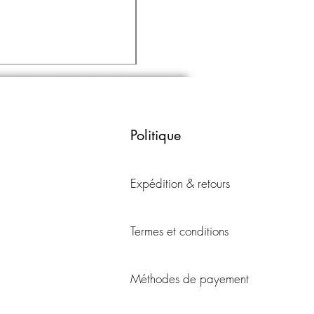
Robe longue à manches longues
Prix
101,50 $CA
Hors TVA
|
Free Shipping
Politique
Expédition & retours
Termes et conditions
Méthodes de payement