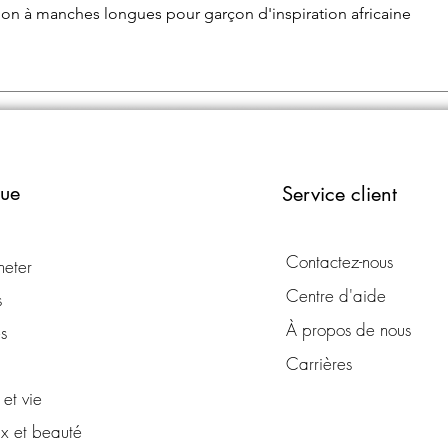
Aperçu rapide
alon à manches longues pour garçon d'inspiration africaine
que
Service client
Contactez-nous
heter
Centre d'aide
s
À propos de nous
s
Carrières
et vie
x et beauté