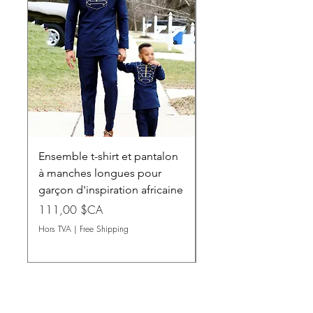
Ensemble t-shirt et pantalon
Robe longue à manc
à manches longues pour
longues Dashiki pou
garçon d'inspiration africaine
Prix
101,50 $CA
Prix
111,00 $CA
Hors TVA
Hors TVA
|
Free Shipping