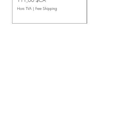
111,00 $CA
Hors TVA
Hors TVA
|
Free Shipping