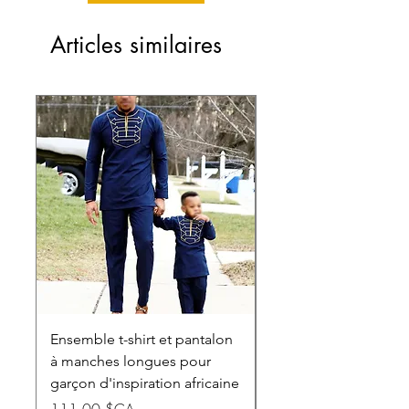
Articles similaires
Ensemble t-shirt et pantalon
Robe longue à manc
à manches longues pour
longues Dashiki pou
garçon d'inspiration africaine
Prix
101,50 $CA
Prix